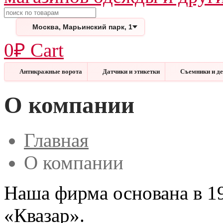
Поиск
Москва, Марьинский парк, 1
0
₽
Cart
Антикражные ворота
Датчики и этикетки
Съемники и д
Меню
Закрыть
О компании
Главная
О компании
Наша фирма основана в 19
«Квазар».