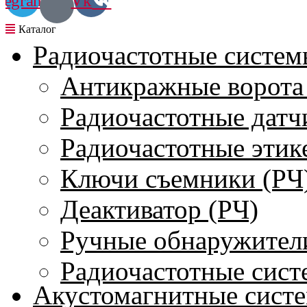
legram
Vk
Радиочастотные систем
Антикражные ворота
Радиочастотные датч
Радиочастотные этик
Ключи съемники (РЧ
Деактиватор (РЧ)
Ручные обнаружител
Радиочастотные сист
Акустомагнитные сист