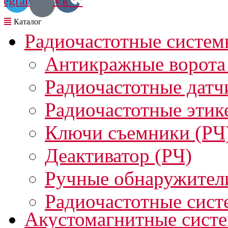
legram
Vk
Радиочастотные систем
Антикражные ворота
Радиочастотные датч
Радиочастотные этик
Ключи съемники (РЧ
Деактиватор (РЧ)
Ручные обнаружител
Радиочастотные сист
Акустомагнитные сист