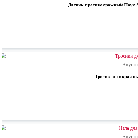
Датчик противокражный Паук S
Акусто
Тросик антикражны
Акусто