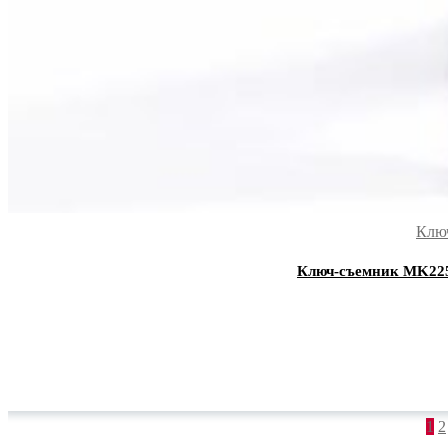
Клю
Ключ-съемник MK225,
Пагинация
1
2