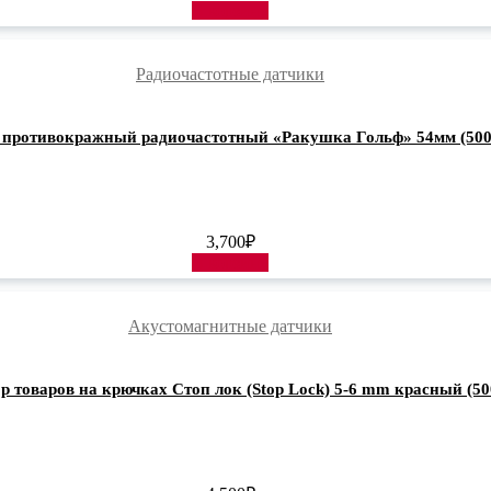
В корзину
Радиочастотные датчики
 противокражный радиочастотный «Ракушка Гольф» 54мм (50
3,700
₽
В корзину
Акустомагнитные датчики
р товаров на крючках Стоп лок (Stop Lock) 5-6 mm красный (5