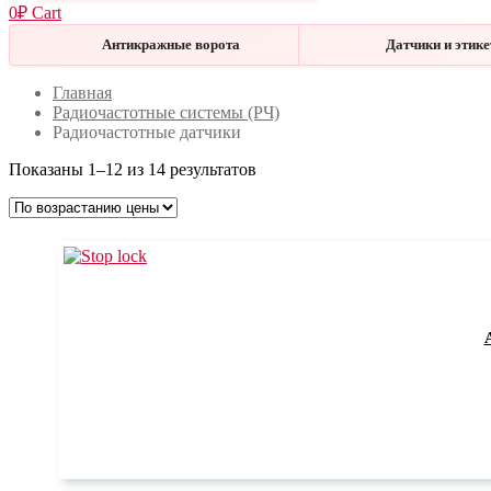
0
₽
Cart
Антикражные ворота
Датчики и этик
Меню
Закрыть
Главная
Радиочастотные системы (РЧ)
Радиочастотные датчики
Показаны 1–12 из 14 результатов