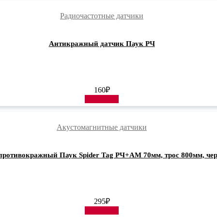
Радиочастотные датчики
Антикражный датчик Паук РЧ
160
₽
В корзину
Акустомагнитные датчики
противокражный Паук Spider Tag РЧ+АМ 70мм, трос 800мм, че
295
₽
В корзину