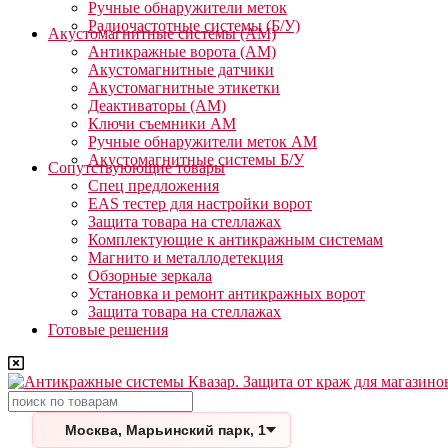
Ручные обнаружители меток
Радиочастотные системы (Б/У)
Акустомагнитные системы (АМ)
Антикражные ворота (АМ)
Акустомагнитные датчики
Акустомагнитные этикетки
Деактиваторы (АМ)
Ключи съемники АМ
Ручные обнаружители меток АМ
Акустомагнитные системы Б/У
Сопутствуюющие товары
Спец предложения
EAS тестер для настройки ворот
Защита товара на стеллажах
Комплектующие к антикражным системам
Магнито и металлодетекция
Обзорные зеркала
Установка и ремонт антикражных ворот
Защита товара на стеллажах
Готовые решения
Поиск
Москва, Марьинский парк, 1