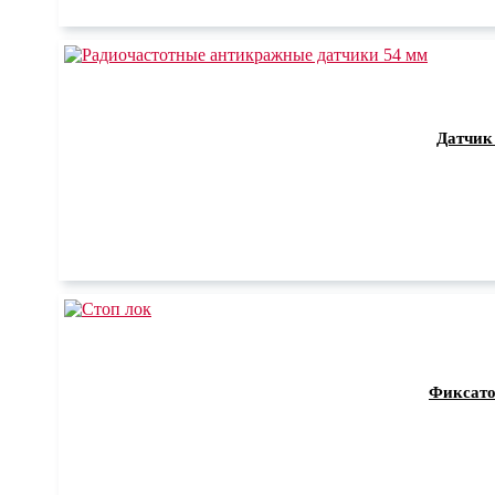
Датчик
Фиксато