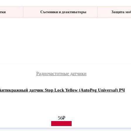
етки
Съемники и деактиваторы
Защита мо
Радиочастотные датчики
Антикражный датчик Stop Lock Yellow (AutoPeg Universal) РЧ
56
₽
В корзину