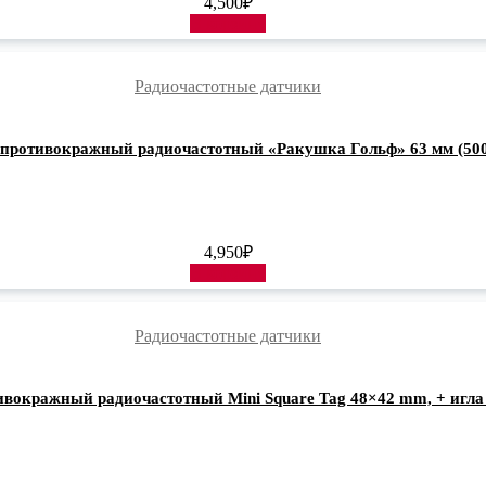
4,500
₽
В корзину
Радиочастотные датчики
 противокражный радиочастотный «Ракушка Гольф» 63 мм (50
4,950
₽
В корзину
Радиочастотные датчики
ивокражный радиочастотный Mini Square Tag 48×42 mm, + игла