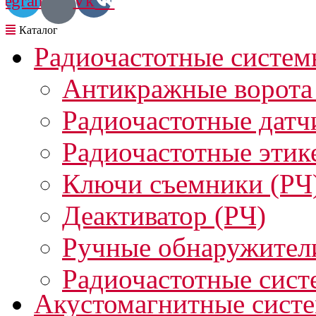
legram
Vk
Радиочастотные систем
Антикражные ворота
Радиочастотные датч
Радиочастотные этик
Ключи съемники (РЧ
Деактиватор (РЧ)
Ручные обнаружител
Радиочастотные сист
Акустомагнитные сист