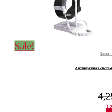
Sale!
Защита
Антикражная система
4,2
В