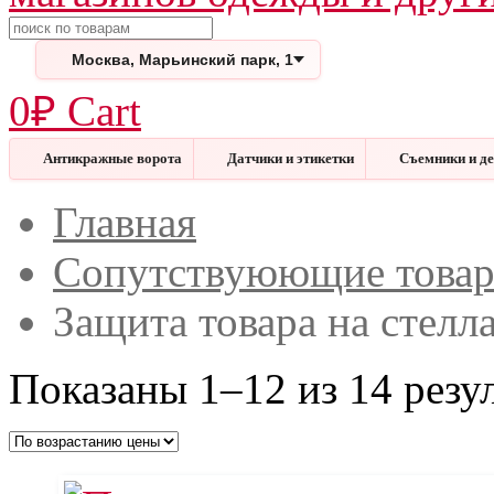
Поиск
Москва, Марьинский парк, 1
0
₽
Cart
Антикражные ворота
Датчики и этикетки
Съемники и д
Меню
Закрыть
Главная
Сопутствуюющие това
Защита товара на стелл
Показаны 1–12 из 14 резу