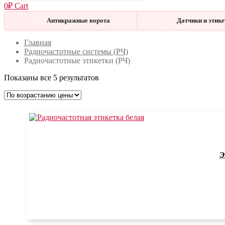
0
₽
Cart
Антикражные ворота
Датчики и этик
Меню
Закрыть
Главная
Радиочастотные системы (РЧ)
Радиочастотные этикетки (РЧ)
Показаны все 5 результатов
Э