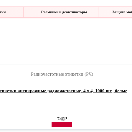
етки
Съемники и деактиваторы
Защита мо
Радиочастотные этикетки (РЧ)
тикетки антикражные радиочастотные, 4 х 4, 1000 шт., белые
740
₽
В корзину