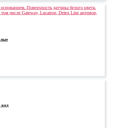
елые
 код