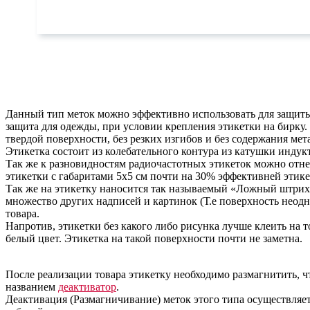
Данный тип меток можно эффективно использовать для защиты 
защита для одежды, при условии крепления этикетки на бирку.
твердой поверхности, без резких изгибов и без содержания мет
Этикетка состоит из колебательного контура из катушки индук
Так же к разновидностям радиочастотных этикеток можно отне
этикетки с габаритами 5х5 см почти на 30% эффективней этике
Так же на этикетку наносится так называемый «Ложный штрих
множество других надписей и картинок (Т.е поверхность неодно
товара.
Напротив, этикетки без какого либо рисунка лучше клеить на 
белый цвет. Этикетка на такой поверхности почти не заметна.
После реализации товара этикетку необходимо размагнитить, ч
названием
деактиватор
.
Деактивация (Размагничивание) меток этого типа осуществляет