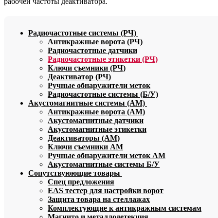
рабочей частоты деактиватора.
Радиочастотные системы (РЧ)
Антикражные ворота (РЧ)
Радиочастотные датчики
Радиочастотные этикетки (РЧ)
Ключи съемники (РЧ)
Деактиватор (РЧ)
Ручные обнаружители меток
Радиочастотные системы (Б/У)
Акустомагнитные системы (АМ)
Антикражные ворота (АМ)
Акустомагнитные датчики
Акустомагнитные этикетки
Деактиваторы (АМ)
Ключи съемники АМ
Ручные обнаружители меток АМ
Акустомагнитные системы Б/У
Сопутствуюющие товары
Спец предложения
EAS тестер для настройки ворот
Защита товара на стеллажах
Комплектующие к антикражным системам
Магнито и металлодетекция