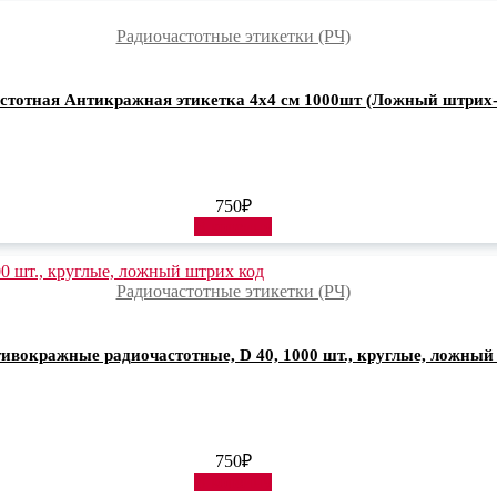
Радиочастотные этикетки (РЧ)
стотная Антикражная этикетка 4х4 см 1000шт (Ложный штрих-
750
₽
В корзину
Радиочастотные этикетки (РЧ)
ивокражные радиочастотные, D 40, 1000 шт., круглые, ложный
750
₽
В корзину