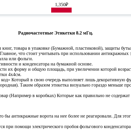
1,350
₽
В корзину
Радиочастотные Этикетки 8.2 мГц.
книг, товара в упаковке (Бумажной, пластиковой), защиты буты
 Главное, что стоит учитывать при использовании антикражных 
алла или фольги.
тивности и конденсатора на бумажной основе.
сти их форму и общую площадь, при увеличении которой возрас
тки 4х4см.
 код» Который в свою очередь выполняет лишь декоративную фу
родная). Таким образом этикетка визуально гораздо меньше прос
товар (Например в коробках) Которые как правильно не содержат
то бы антикражные ворота на нее более не реагировали. Для это
ся при помощи электрического пробоя фольгового конденсатора.