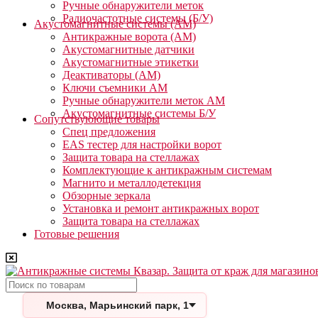
Ручные обнаружители меток
Радиочастотные системы (Б/У)
Акустомагнитные системы (АМ)
Антикражные ворота (АМ)
Акустомагнитные датчики
Акустомагнитные этикетки
Деактиваторы (АМ)
Ключи съемники АМ
Ручные обнаружители меток АМ
Акустомагнитные системы Б/У
Сопутствуюющие товары
Спец предложения
EAS тестер для настройки ворот
Защита товара на стеллажах
Комплектующие к антикражным системам
Магнито и металлодетекция
Обзорные зеркала
Установка и ремонт антикражных ворот
Защита товара на стеллажах
Готовые решения
Поиск
Москва, Марьинский парк, 1