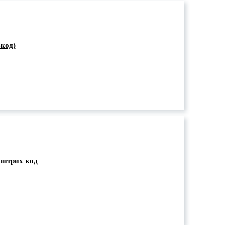
код)
 штрих код