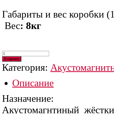
Габариты и вес коробки 
Вес
: 8кг
Количество
товара
В корзину
Датчик
Категория:
Акустомагнит
антикражный
акустомагнитный
Golf
Описание
Tag
54
мм
(500шт)
Назначение:
Акустомагнтиный жёсткий