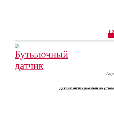
В
Аку
Датчик антикражный акустома