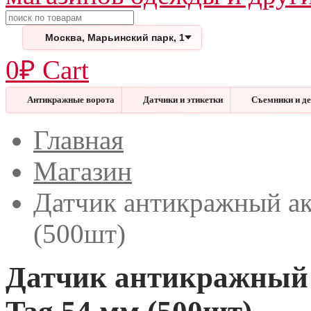
Поиск
Москва, Марьинский парк, 1
0
₽
Cart
Антикражные ворота
Датчики и этикетки
Съемники и д
Меню
Закрыть
Главная
Магазин
Датчик антикражный ак
(500шт)
Датчик антикражный 