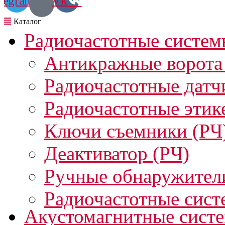
legram
Vk
Радиочастотные систем
Антикражные ворота
Радиочастотные датч
Радиочастотные этик
Ключи съемники (РЧ
Деактиватор (РЧ)
Ручные обнаружител
Радиочастотные сист
Акустомагнитные сист