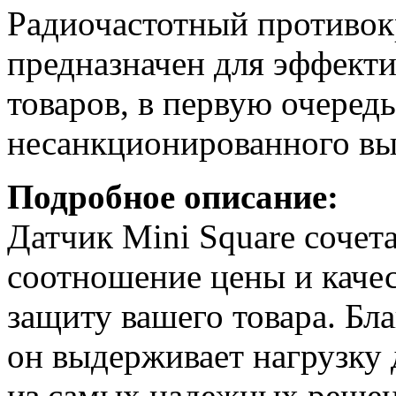
mm,
Радиочастотный противок
+
игла
предназначен для эффект
(1000шт)
товаров, в первую очеред
несанкционированного вын
Подробное описание:
Датчик Mini Square сочет
соотношение цены и каче
защиту вашего товара. Бл
он выдерживает нагрузку д
из самых надежных решен