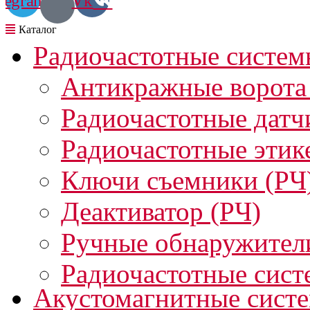
legram
Vk
Радиочастотные систем
Антикражные ворота
Радиочастотные датч
Радиочастотные этик
Ключи съемники (РЧ
Деактиватор (РЧ)
Ручные обнаружител
Радиочастотные сист
Акустомагнитные сист