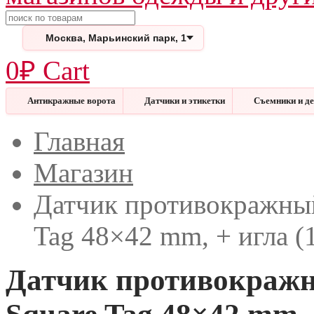
Поиск
Москва, Марьинский парк, 1
0
₽
Cart
Антикражные ворота
Датчики и этикетки
Съемники и д
Меню
Закрыть
Главная
Магазин
Датчик противокражный
Tag 48×42 mm, + игла (
Датчик противокражн