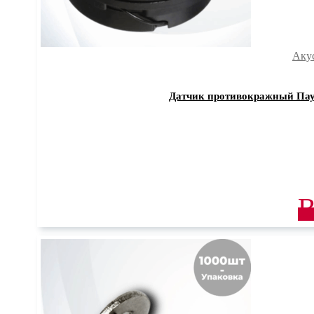
Аку
Датчик противокражный Паук
В