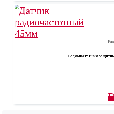
Рад
Радиочастотный защитны
В