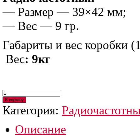
— Размер — 39×42 мм;
— Вес — 9 гр.
Габариты и вес коробки 
Вес
: 9кг
Количество
товара
В корзину
Датчик
Категория:
Радиочастотны
противокражный
радиочастотный
Mini
Описание
Square
Tag
48×42