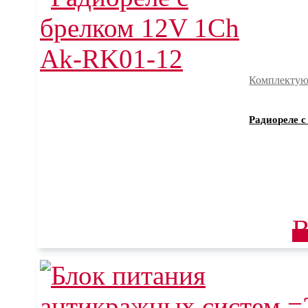
Комплектую
Радиореле с
В