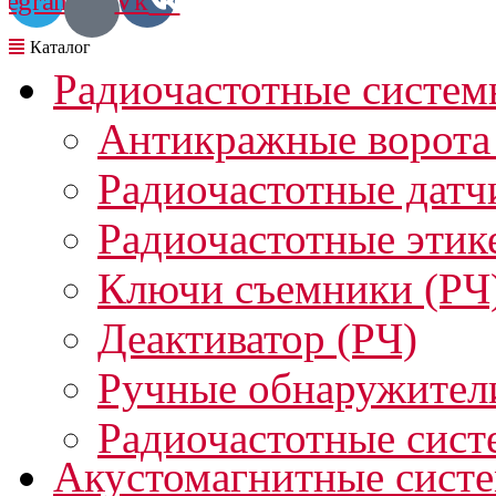
legram
Vk
Радиочастотные систем
Антикражные ворота
Радиочастотные датч
Радиочастотные этик
Ключи съемники (РЧ
Деактиватор (РЧ)
Ручные обнаружител
Радиочастотные сист
Акустомагнитные сист