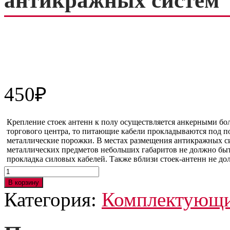
антикражных систем
450
₽
Крепление стоек антенн к полу осуществляется анкерными бо
торгового центра, то питающие кабели прокладываются под по
металлические порожки. В местах размещения антикражных си
металлических предметов небольших габаритов не должно быт
прокладка силовых кабелей. Также вблизи стоек-антенн не д
Количество
товара
В корзину
Монтажный
Категория:
Комплектующи
комплект
для
установки
ворот