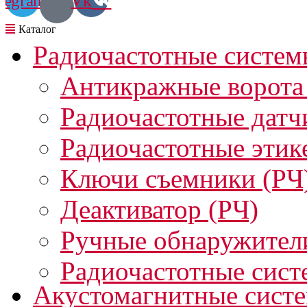
legram
Vk
Радиочастотные систем
Антикражные ворота
Радиочастотные датч
Радиочастотные этик
Ключи съемники (РЧ
Деактиватор (РЧ)
Ручные обнаружител
Радиочастотные сист
Акустомагнитные сист