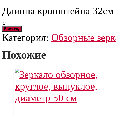
Длинна кронштейна 32см
Количество
товара
В корзину
Зеркало
Категория:
Обзорные зерк
обзорное,
круглое,
выпуклое,
диаметр
Похожие
40
см