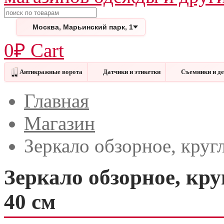
Поиск
Москва, Марьинский парк, 1
0
₽
Cart
Антикражные ворота
Датчики и этикетки
Съемники и д
Меню
Закрыть
Главная
Магазин
Зеркало обзорное, круг
Зеркало обзорное, кру
40 см