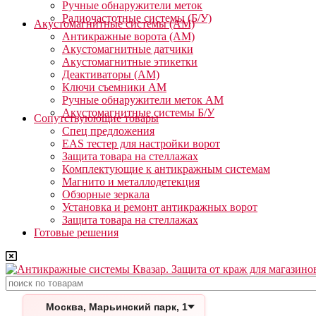
Ручные обнаружители меток
Радиочастотные системы (Б/У)
Акустомагнитные системы (АМ)
Антикражные ворота (АМ)
Акустомагнитные датчики
Акустомагнитные этикетки
Деактиваторы (АМ)
Ключи съемники АМ
Ручные обнаружители меток АМ
Акустомагнитные системы Б/У
Сопутствуюющие товары
Спец предложения
EAS тестер для настройки ворот
Защита товара на стеллажах
Комплектующие к антикражным системам
Магнито и металлодетекция
Обзорные зеркала
Установка и ремонт антикражных ворот
Защита товара на стеллажах
Готовые решения
Поиск
Москва, Марьинский парк, 1