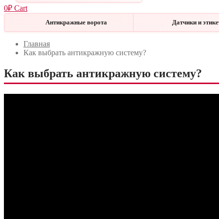
0
₽
Cart
Антикражные ворота
Датчики и этик
Меню
Закрыть
Главная
Как выбрать антикражную систему?
Как выбрать антикражную систему?