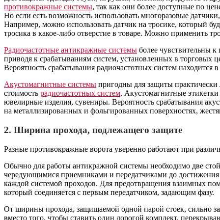
противокражные системы
, так как они более доступные по ц
Но если есть возможность использовать многоразовые датчики,
Например, можно использовать датчик на тросике, который буд
тросика в какое-либо отверстие в товаре. Можно применить т
Радиочастотные антикражные системы
более чувствительны к 
приводя к срабатываниям систем, установленных в торговых це
Вероятность срабатывания радиочастотных систем находится в д
Акустомагнитные системы
пригодны для защиты практически л
стоимость
радиочастотных систем
. Акустомагнитные этикетки 
ювелирные изделия, сувениры. Вероятность срабатывания акус
на металлизированных и фольгированных поверхностях, жестя
2. Ширина прохода, подлежащего защите
Разные противокражные ворота уверенно работают при различ
Обычно для работы антикражной системы необходимо две стойк
чередующимися приемниками и передатчиками до достижения
каждой системой проходов. Для предотвращения взаимных поме
который соединяется с первым передатчиком, задающим фазу.
От ширины прохода, защищаемой одной парой стоек, сильно з
вместо того, чтобы ставить один дорогой комплект, перекрыва