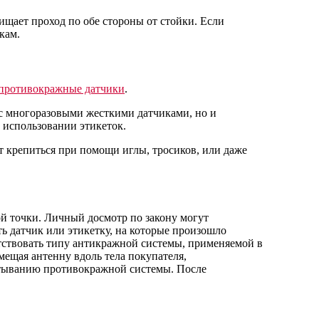
ищает проход по обе стороны от стойки. Если
кам.
противокражные датчики
.
 с многоразовыми жесткими датчиками, но и
 использовании этикеток.
т крепиться при помощи иглы, тросиков, или даже
й точки. Личный досмотр по закону могут
ь датчик или этикетку, на которые произошло
етствовать типу антикражной системы, применяемой в
мещая антенну вдоль тела покупателя,
батыванию противокражной системы. После