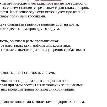
их металлические и металлизированные поверхности.
ных систем становится реальным и для таких товаров.
ности. Крепление осуществляется путем продевания
товару прочными тросиками.
ут оказывать взаимное влияние друг на друга,
ьких десятков метров друг от друга.
имость, обычно в разы превышающая
товарах, таких как парфюмерия, косметика,
агнитные этикетки и датчики уверенно срабатывают
хода зависит стоимость системы.
можно каскадировать, то есть дополнять
вал при этом состоит из нескольких защищаемых
 них предусматривается вход синхронизации,
роход несколькими комплектами недорогих систем,