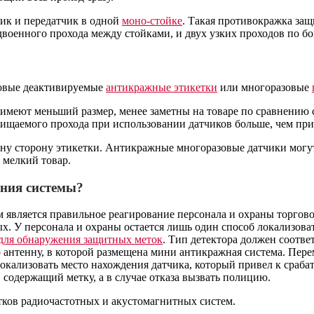
ик и передатчик в одной
моно-стойке
. Такая противокражка защ
двоенного прохода между стойками, и двух узких проходов по бо
зовые деактивируемые
антикражные этикетки
или многоразовые
 имеют меньший размер, менее заметны на товаре по сравнению
щаемого прохода при использовании датчиков больше, чем при
дну сторону этикетки. Антикражные многоразовые датчики могу
 мелкий товар.
ания системы?
является правильное реагирование персонала и охраны торгово
. У персонала и охраны остается лишь один способ локализоват
 для обнаружения защитных меток
. Тип детектора должен соотв
 антенну, в которой размещена мини антикражная система. Пере
 локализовать место нахождения датчика, который привел к сра
содержащий метку, а в случае отказа вызвать полицию.
тков радиочастотных и акустомагнитных систем.