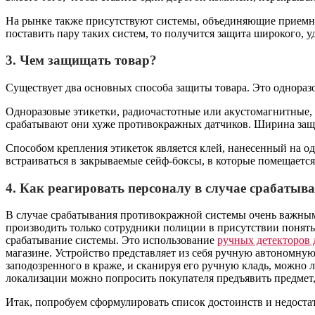
На рынке также присутствуют системы, объединяющие приемн
поставить пару таких систем, то получится защита широкого, у
3. Чем защищать товар?
Существует два основных способа защиты товара. Это однора
Одноразовые этикетки, радиочастотные или акустомагнитные,
срабатывают они хуже противокражных датчиков. Ширина защи
Способом крепления этикеток является клей, нанесенный на о
встраиваться в закрываемые сейф-боксы, в которые помещается
4. Как реагировать персоналу в случае срабатыв
В случае срабатывания противокражной системы очень важным 
производить только сотрудники полиции в присутствии понятых
срабатывание системы. Это использование
ручных детекторов
магазине. Устройство представляет из себя ручную автономную
заподозренного в краже, и сканируя его ручную кладь, можно
локализации можно попросить покупателя предъявить предмет, 
Итак, попробуем сформулировать список достоинств и недоста