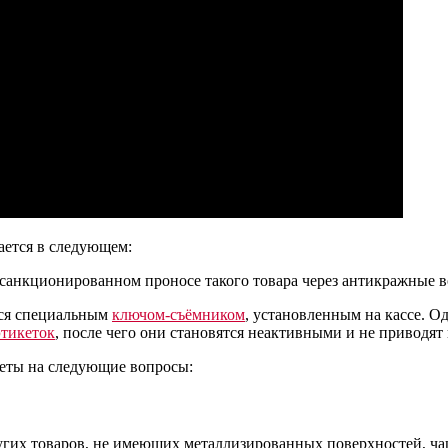
ается в следующем:
есанкционированном проносе такого товара через антикражные в
тся специальным
ключом-съёмником
, установленным на кассе. О
этикеток
, после чего они становятся неактивными и не приводят
веты на следующие вопросы:
ругих товаров, не имеющих металлизированных поверхностей, ч