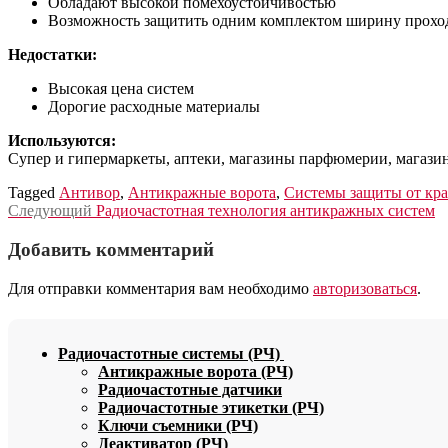
Обладают высокой помехоустойчивостью
Возможность защитить одним комплектом ширину прохода 
Недостатки:
Высокая цена систем
Дорогие расходные материалы
Используются:
Супер и гипермаркеты, аптеки, магазины парфюмерии, магазин
Tagged
Антивор
,
Антикражные ворота
,
Системы защиты от кр
Навигация
Следующий
Следующий
Радиочастотная технология антикражных систем
пост:
по
Добавить комментарий
записям
Для отправки комментария вам необходимо
авторизоваться
.
Радиочастотные системы (РЧ)
Антикражные ворота (РЧ)
Радиочастотные датчики
Радиочастотные этикетки (РЧ)
Ключи съемники (РЧ)
Деактиватор (РЧ)