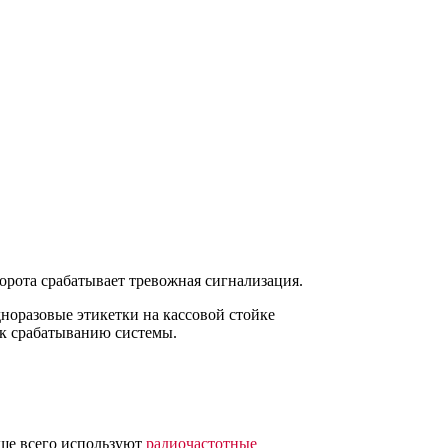
орота срабатывает тревожная сигнализация.
дноразовые этикетки на кассовой стойке
 к срабатыванию системы.
аще всего используют
радиочастотные