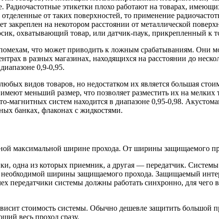
ене. Радиочастотные этикетки плохо работают на товарах, имеющ
 отделенные от таких поверхностей, то применение радиочастот
ет закреплен на некотором расстоянии от металлической поверх
росик, охватывающий товар, или датчик-паук, прикрепленный к 
помехам, что может приводить к ложным срабатываниям. Они мог
нтрах в разных магазинах, находящихся на расстоянии до нескол
иапазоне 0,9-0,95.
юбых видов товаров, но недостатком их является большая сто
имеют меньший размер, что позволяет разместить их на мелких 
то-магнитных систем находится в диапазоне 0,95-0,98. Акустом
ных банках, флаконах с жидкостями.
ной максимальной ширине прохода. От ширины защищаемого про
и, одна из которых приемник, а другая — передатчик. Системы 
 необходимой ширины защищаемого прохода. Защищаемый интер
х передатчики системы должны работать синхронно, для чего в
ависит стоимость системы. Обычно дешевле защитить большой п
ющий весь проход сразу.